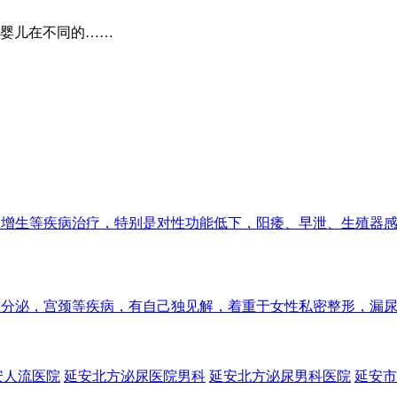
婴儿在不同的……
腺增生等疾病治疗，特别是对性功能低下，阳痿、早泄、生殖器
，内分泌，宫颈等疾病，有自己独见解，着重于女性私密整形，漏
安人流医院
延安北方泌尿医院男科
延安北方泌尿男科医院
延安市