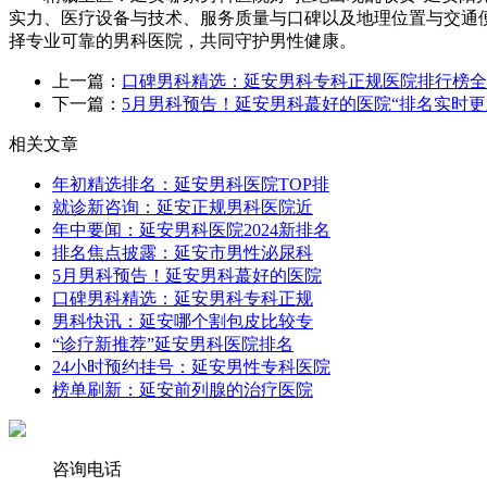
实力、医疗设备与技术、服务质量与口碑以及地理位置与交通
择专业可靠的男科医院，共同守护男性健康。
上一篇：
口碑男科精选：延安男科专科正规医院排行榜全
下一篇：
5月男科预告！延安男科蕞好的医院“排名实时
相关文章
年初精选排名：延安男科医院TOP排
就诊新咨询：延安正规男科医院近
年中要闻：延安男科医院2024新排名
排名焦点披露：延安市男性泌尿科
5月男科预告！延安男科蕞好的医院
口碑男科精选：延安男科专科正规
男科快讯：延安哪个割包皮比较专
“诊疗新推荐”延安男科医院排名
24小时预约挂号：延安男性专科医院
榜单刷新：延安前列腺的治疗医院
咨询电话