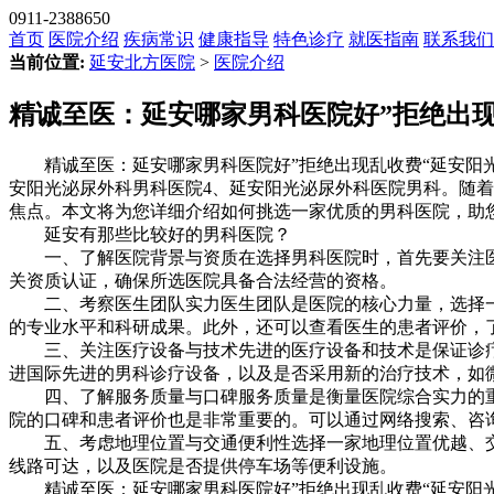
0911-2388650
首页
医院介绍
疾病常识
健康指导
特色诊疗
就医指南
联系我们
当前位置:
延安北方医院
>
医院介绍
精诚至医：延安哪家男科医院好”拒绝出现
精诚至医：延安哪家男科医院好”拒绝出现乱收费“延安阳光泌
安阳光泌尿外科男科医院4、延安阳光泌尿外科医院男科。随
焦点。本文将为您详细介绍如何挑选一家优质的男科医院，助
延安有那些比较好的男科医院？
一、了解医院背景与资质在选择男科医院时，首先要关注医
关资质认证，确保所选医院具备合法经营的资格。
二、考察医生团队实力医生团队是医院的核心力量，选择一
的专业水平和科研成果。此外，还可以查看医生的患者评价，
三、关注医疗设备与技术先进的医疗设备和技术是保证诊疗
进国际先进的男科诊疗设备，以及是否采用新的治疗技术，如
四、了解服务质量与口碑服务质量是衡量医院综合实力的重
院的口碑和患者评价也是非常重要的。可以通过网络搜索、咨
五、考虑地理位置与交通便利性选择一家地理位置优越、交
线路可达，以及医院是否提供停车场等便利设施。
精诚至医：延安哪家男科医院好”拒绝出现乱收费“延安阳光