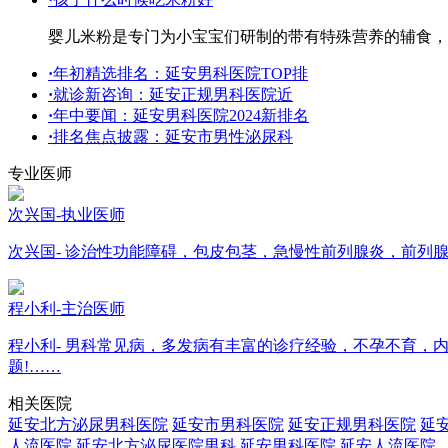
婴儿米粉是专门为小宝宝们研制的带有特殊营养的辅食，
·
年初精选排名：延安男科医院TOP排
·
就诊新咨询：延安正规男科医院近
·
年中要闻：延安男科医院2024新排名
·
排名焦点披露：延安市男性泌尿科
专业医师
次兴国-执业医师
次兴国- 诊治性功能障碍，包皮包茎，急慢性前列腺炎，前列
程小利-主治医师
程小利- 男科常见病，多发病有丰富的诊疗经验，不孕不育
题!……
相关医院
延安北方泌尿男科医院
延安市男科医院
延安正规男科医院
延
人流医院
延安北方泌尿医院男科
延安男科医院
延安人流医院