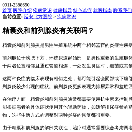
0911-2388650
首页
医院介绍
疾病常识
健康指导
特色诊疗
就医指南
联系我们
当前位置:
延安北方医院
>
疾病常识
​​精囊炎和前列腺炎有关联吗？​
精囊炎和前列腺炎是男性生殖系统中两个相邻器官的炎症性疾
前列腺位于膀胱下方，环绕尿道起始部，是男性重要的生殖腺
于两者位置相邻且通过管道相连，一处发生炎症时，细菌或其
这两种炎症的临床表现有相似之处，都可能引起会阴部或下腹
列腺炎较少出现的症状。前列腺炎更多表现为排尿异常和盆腔
在治疗方面，精囊炎和前列腺炎通常都需要使用抗生素来控制感
能根据患者的具体症状使用其他辅助药物，如缓解排尿症状的
物，这些生活方式的调整对两种炎症的恢复都很重要。
由于精囊和前列腺的解剖关联性，治疗时通常需要综合考虑两