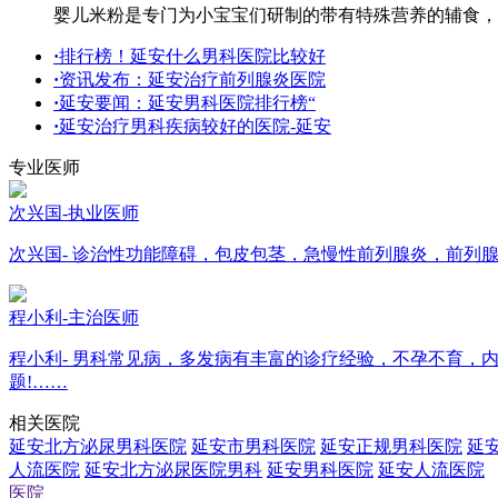
婴儿米粉是专门为小宝宝们研制的带有特殊营养的辅食，
·
排行榜！延安什么男科医院比较好
·
资讯发布：延安治疗前列腺炎医院
·
延安要闻：延安男科医院排行榜“
·
延安治疗男科疾病较好的医院-延安
专业医师
次兴国-执业医师
次兴国- 诊治性功能障碍，包皮包茎，急慢性前列腺炎，前列
程小利-主治医师
程小利- 男科常见病，多发病有丰富的诊疗经验，不孕不育
题!……
相关医院
延安北方泌尿男科医院
延安市男科医院
延安正规男科医院
延
人流医院
延安北方泌尿医院男科
延安男科医院
延安人流医院
医院