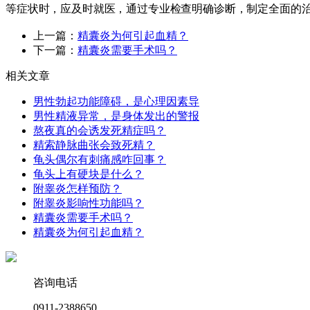
等症状时，应及时就医，通过专业检查明确诊断，制定全面的
上一篇：
​精囊炎为何引起血精？
下一篇：
精囊炎需要手术吗？​
相关文章
男性勃起功能障碍，是心理因素导
男性精液异常，是身体发出的警报
熬夜真的会诱发死精症吗？
精索静脉曲张会致死精？
龟头偶尔有刺痛感咋回事？​
龟头上有硬块是什么？​
附睾炎怎样预防？​
附睾炎影响性功能吗？​
精囊炎需要手术吗？​
​精囊炎为何引起血精？
咨询电话
0911-2388650