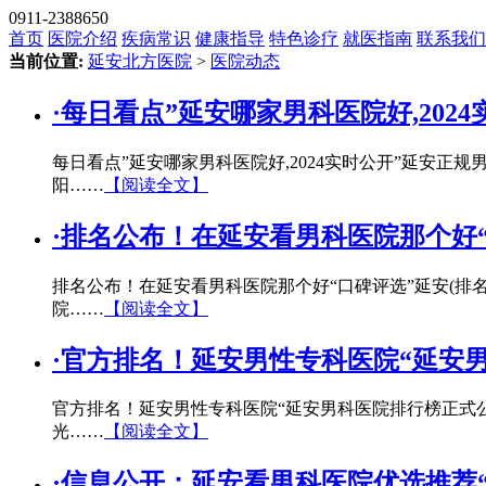
0911-2388650
首页
医院介绍
疾病常识
健康指导
特色诊疗
就医指南
联系我们
当前位置:
延安北方医院
>
医院动态
·
每日看点”延安哪家男科医院好,202
每日看点”延安哪家男科医院好,2024实时公开”延安
阳……
【阅读全文】
·
排名公布！在延安看男科医院那个好“
排名公布！在延安看男科医院那个好“口碑评选”延安(排
院……
【阅读全文】
·
官方排名！延安男性专科医院“延安
官方排名！延安男性专科医院“延安男科医院排行榜正式
光……
【阅读全文】
·
信息公开：延安看男科医院优选推荐